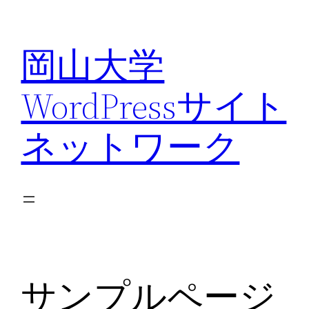
内
容
岡山大学
を
ス
WordPressサイト
キ
ッ
ネットワーク
プ
サンプルページ